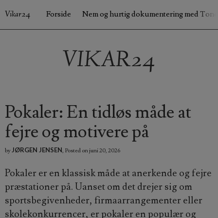
Vikar24
Forside
Nem og hurtig dokumentering med Tone
FORSIDE
NEM OG HURTIG DOKUMENTERING MED TONERLAND.DK
VIKAR24
Pokaler: En tidløs måde at
fejre og motivere på
JØRGEN JENSEN
by
,
Posted on
juni 20, 2026
Pokaler er en klassisk måde at anerkende og fejre
præstationer på. Uanset om det drejer sig om
sportsbegivenheder, firmaarrangementer eller
skolekonkurrencer, er pokaler en populær og