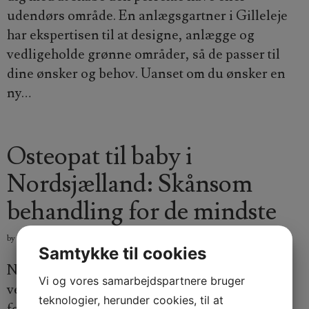
udendørs område. En anlægsgartner i Gilleleje
har ekspertisen til at designe, anlægge og
vedligeholde grønne områder, så de passer til
dine ønsker og behov. Uanset om du ønsker en
ny…
Osteopat til baby i
Nordsjælland: Skånsom
behandling for de mindste
JØRGEN JENSEN
by
,
Posted on
december 18, 2025
Samtykke til cookies
Når det kommer til vores babyers helbred og
Vi og vores samarbejdspartnere bruger
velvære, ønsker vi kun det bedste. Mange
teknologier, herunder cookies, til at