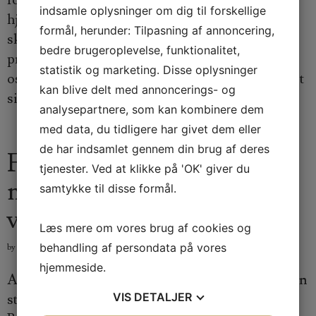
forældre i Nordsjælland vælger derfor at søge
indsamle oplysninger om dig til forskellige
hjælp hos en osteopat til baby for at sikre en
formål, herunder: Tilpasning af annoncering,
skånsom og effektiv behandling af små
bedre brugeroplevelse, funktionalitet,
problemer, som deres barn måtte have. En
statistik og marketing. Disse oplysninger
osteopat til baby i Nordsjælland har specialiseret
kan blive delt med annoncerings- og
sig i at…
analysepartnere, som kan kombinere dem
med data, du tidligere har givet dem eller
de har indsamlet gennem din brug af deres
Få professionel og effektiv
tjenester. Ved at klikke på 'OK' giver du
massage i Ballerup for øget
samtykke til disse formål.
velvære
Læs mere om vores brug af cookies og
JØRGEN JENSEN
behandling af persondata på vores
by
,
Posted on
oktober 11, 2025
hjemmeside.
At finde den rette massage i Ballerup kan gøre en
VIS
DETALJER
stor forskel for både krop og sind. Massage i